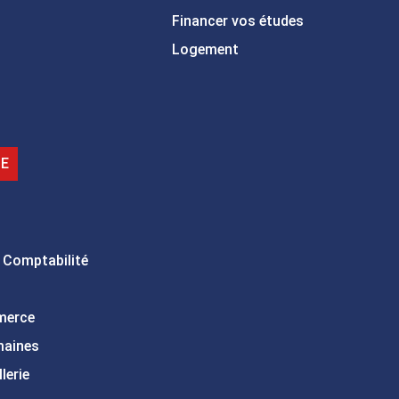
Financer vos études
Logement
IE
 Comptabilité
merce
maines
lerie