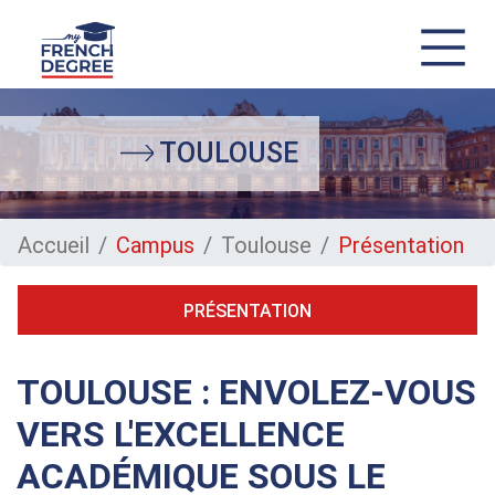
Aller
au
contenu
TOULOUSE
principal
Accueil
Campus
Toulouse
Présentation
PRÉSENTATION
TOULOUSE : ENVOLEZ-VOUS
VERS L'EXCELLENCE
ACADÉMIQUE SOUS LE