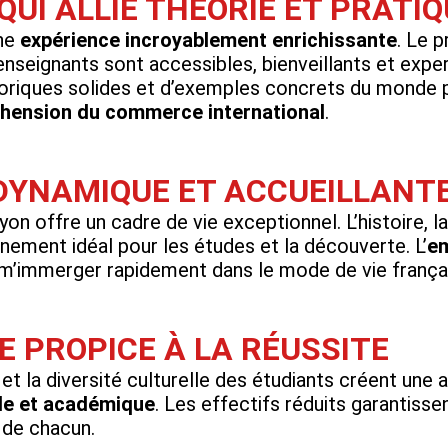
UI ALLIE THÉORIE ET PRATIQ
une
expérience incroyablement enrichissante
. Le 
 enseignants sont accessibles, bienveillants et expe
riques solides et d’exemples concrets du monde p
éhension du commerce international
.
 DYNAMIQUE ET ACCUEILLANT
on offre un cadre de vie exceptionnel. L’histoire, la
nement idéal pour les études et la découverte. L’
em
m’immerger rapidement dans le mode de vie françai
 PROPICE À LA RÉUSSITE
t la diversité culturelle des étudiants créent une 
le et académique
. Les effectifs réduits garantisse
n de chacun.