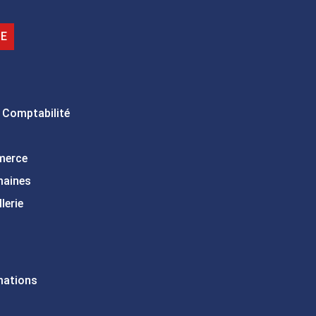
IE
 Comptabilité
merce
maines
lerie
mations