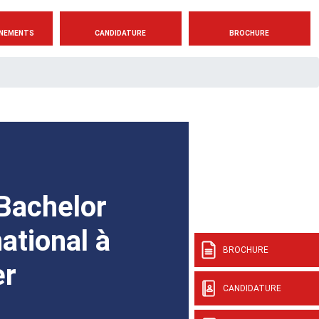
NEMENTS
CANDIDATURE
BROCHURE
Bachelor
ational à
BROCHURE
er
CANDIDATURE