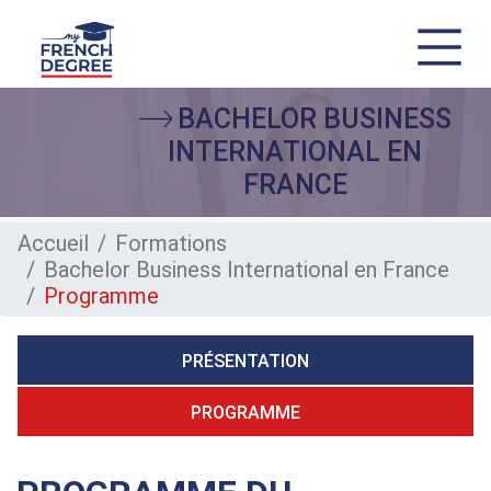
Aller
BACHELOR BUSINESS
au
contenu
INTERNATIONAL EN
principal
FRANCE
Accueil
Formations
Bachelor Business International en France
Programme
PRÉSENTATION
PROGRAMME