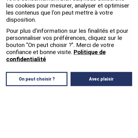
garantissant une solide base théorique.
les cookies pour mesurer, analyser et optimiser
les contenus que l’on peut mettre à votre
Ces cursus forment des professionnels
disposition.
immédiatement opérationnels, avec une
forte capacité d’adaptation aux enjeux du
Pour plus d’information sur les finalités et pour
marché du travail.
personnaliser vos préférences, cliquez sur le
lls sont idéaux pour celles et ceux qui
bouton "On peut choisir ?".
Merci de votre
souhaitent intégrer rapidement le monde
confiance et bonne visite.
Politique de
professionnel ou poursuivre en
MBA
confidentialité
(Bac+5)
On peut choisir ?
Avec plaisir
LES BAC+3 PROPOSÉS PAR MY
FRENCH DEGREE : DIVERSITÉ,
QUALITÉ ET ACCOMPAGNEMENT
Chez
My French Degree
, les
formations Bac+3
sont sélectionnées au sein des écoles du
Groupe Eduservices
:
MBway
,
Ipac Bachelor
Factory
,
ISCOM
,
MyDigitalSchool
,
IHECF
,