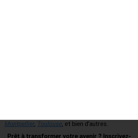
COMPLÈTE, DE LA CANDIDATURE À
L’INTÉGRATION EN FRANCE
My French Degree
, c’est bien plus qu’un portail
d’admission. C’est
un accompagnement
humain, personnalisé et sécurisé
pour chaque
étudiant francophone.
Conseils sur le choix de la formation
Accompagnement sur Campus France
et pour le visa
Suivi pour le logement, la sécurité
sociale, les aides étudiantes
Accès à un
réseau de 45 000 étudiants
et
15 000 entreprises partenaires
Nos campus sont situés dans les plus grandes
villes françaises :
Paris
,
Lyon
,
Lille
,
Charmbéry
,
Montpellier
,
Toulouse
, et bien d’autres.
Prêt à transformer votre avenir ? Inscrivez-