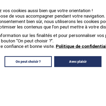
L
CHELOR LOGISTIQUE ET TRANSPORT
 vos cookies aussi bien que votre orientation !
 des professionnels polyvalents capables de gérer 
ose de vous accompagner pendant votre navigation.
 développent des compétences en gestion opérationn
onsentement bien sûr, nous utiliserons les cookies po
aux enjeux actuels du secteur.
ptimiser les contenus que l’on peut mettre à votre dis
ESSIONNALISANTE ET INTERNATIONAL
nformation sur les finalités et pour personnaliser vos
e bouton "On peut choisir ?".
 et pratique à travers des projets concrets, des 
e confiance et bonne visite.
Politique de confidentia
d’acquérir une vision globale de la supply chain et d
omme à l’international.
On peut choisir ?
Avec plaisir
TS DU BACHELOR LOGISTIQUE
Business Games et mises en situation réelles
s : gestion des flux, approvisionnements, contrôl
ssionnels pour comprendre les enjeux du secteur
e pour développer une expérience terrain solide