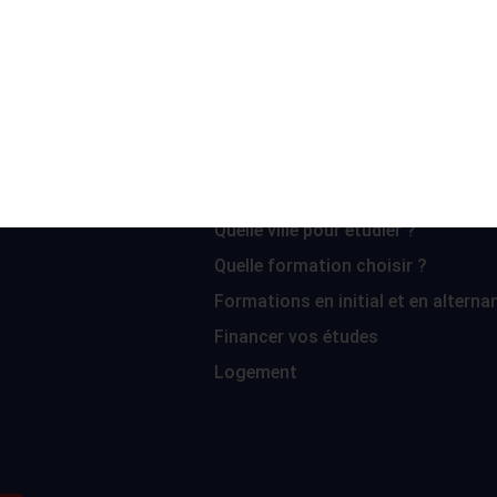
PLUS D'INFORMATIONS
ONS
ÉTUDIER EN FRANCE
Quelle ville pour étudier ?
Quelle formation choisir ?
Formations en initial et en alterna
Financer vos études
Logement