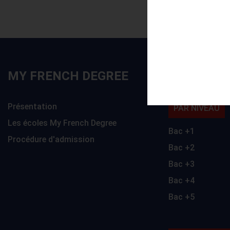
MY FRENCH DEGREE
FORMATI
Présentation
PAR NIVEAU
Les écoles My French Degree
Bac +1
Procédure d'admission
Bac +2
Bac +3
Bac +4
Bac +5