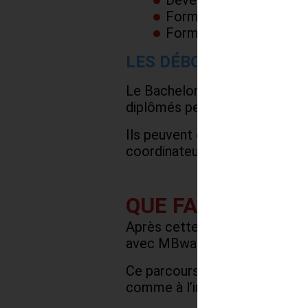
Développement de comp
Formation adaptée aux e
Formation reconnue av
LES DÉBOUCHÉS EN LO
Le Bachelor ouvre l’accès à de
diplômés peuvent intégrer des 
Ils peuvent évoluer vers des p
coordinateur supply chain.
QUE FAIRE APRÈS
Après cette formation, les é
avec MBway, afin de développ
Ce parcours permet de constru
comme à l’international.