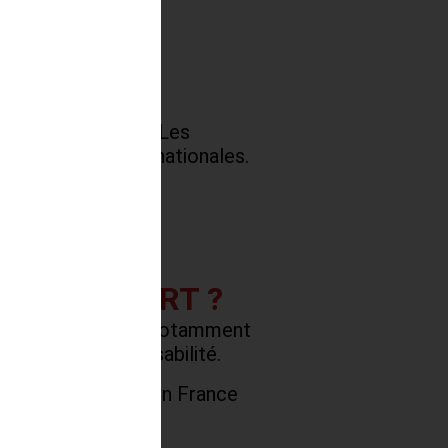
s
t la supply chain. Les
rganisations internationales.
re de plateforme ou
T TRANSPORT ?
 la Supply Chain, notamment
postes à responsabilité.
forte croissance, en France