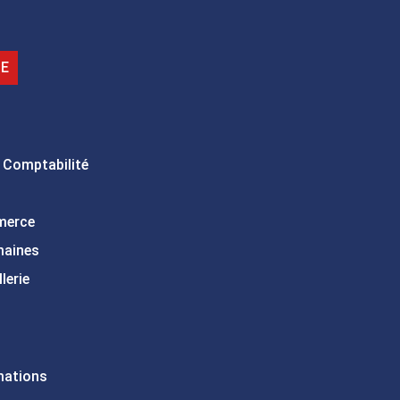
IE
 Comptabilité
merce
maines
lerie
mations