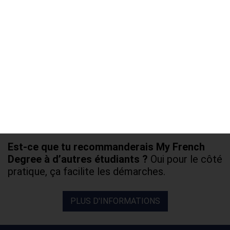
L'ACCOMAPGNEMENT MY FRENCH
DEGREE
J’ai rencontré une personne de l’équipe en
Chine. Bonne expérience. L’équipe est gentille
et m’a beaucoup aidé quand j’avais des
questions (démarches pour le visa, logement),
j’ai eu mon visa, mon logement et mon stage
facilement
Est-ce que tu recommanderais My French
Degree à d’autres étudiants ?
Oui pour le côté
pratique, ça facilite les démarches.
PLUS D'INFORMATIONS