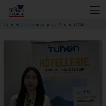
Aller
Accueil
Témoignages
Yiming WANG
au
contenu
principal